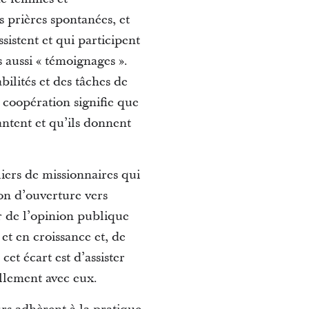
s prières spontanées, et
sistent et qui participent
s aussi « témoignages ».
bilités et des tâches de
 coopération signifie que
ntent et qu’ils donnent
liers de missionnaires qui
on d’ouverture vers
ur de l’opinion publique
et en croissance et, de
cet écart est d’assister
ellement avec eux.