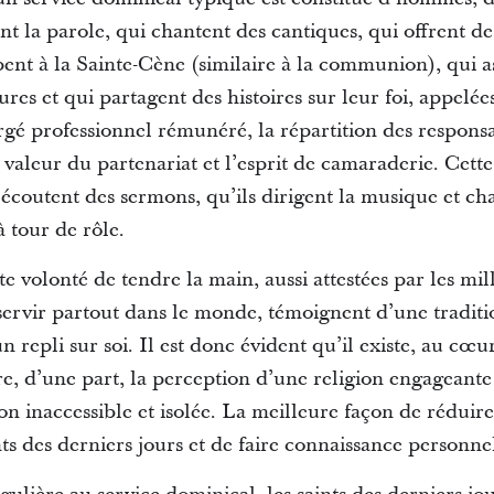
t la parole, qui chantent des cantiques, qui offrent de
pent à la Sainte-Cène (similaire à la communion), qui as
tures et qui partagent des histoires sur leur foi, appelée
ergé professionnel rémunéré, la répartition des responsa
valeur du partenariat et l’esprit de camaraderie. Cette
écoutent des sermons, qu’ils dirigent la musique et cha
à tour de rôle.
te volonté de tendre la main, aussi attestées par les mil
 servir partout dans le monde, témoignent d’une traditi
un repli sur soi. Il est donc évident qu’il existe, au cœ
tre, d’une part, la perception d’une religion engageante 
ion inaccessible et isolée. La meilleure façon de réduire 
nts des derniers jours et de faire connaissance personn