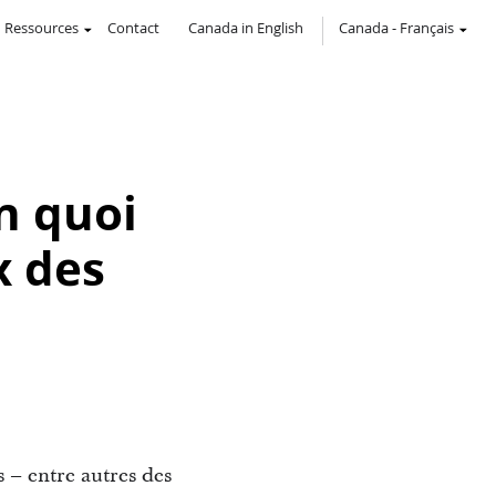
Ressources
Contact
Canada in English
Canada
-
Français
en quoi
x des
s – entre autres des