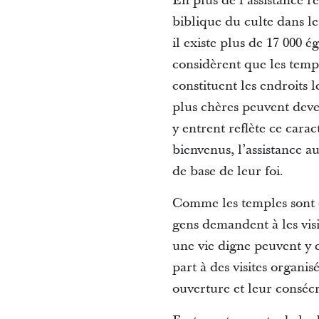
En plus de l’assistance r
biblique du culte dans le
il existe plus de 17 000 
considèrent que les temple
constituent les endroits 
plus chères peuvent deven
y entrent reflète ce cara
bienvenus, l’assistance a
de base de leur foi.
Comme les temples sont de
gens demandent à les vis
une vie digne peuvent y e
part à des visites organis
ouverture et leur consécra