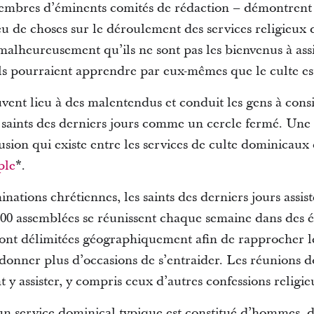
membres d’éminents comités de rédaction – démontren
 de choses sur le déroulement des services religieux d
alheureusement qu’ils ne sont pas les bienvenus à assis
ls pourraient apprendre par eux-mêmes que le culte est
vent lieu à des malentendus et conduit les gens à consid
aints des derniers jours comme un cercle fermé. Une 
fusion qui existe entre les services de culte dominicaux 
ple
*.
tions chrétiennes, les saints des derniers jours assist
00 assemblées se réunissent chaque semaine dans des ég
nt délimitées géographiquement afin de rapprocher les
onner plus d’occasions de s’entraider. Les réunions d
 y assister, y compris ceux d’autres confessions religie
, un service dominical typique est constitué d’hommes, 