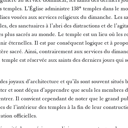
égulière au service dominical, les saints des derniers jo
s temples. L’Église administre 138* temples dans le mo
églises vouées aux services religieux du dimanche. Les sa
s, des sanctuaires à l’abri des distractions et de l’agit
les plus sacrés au monde. Le temple est un lieu où les r
ir éternelles. Il est par conséquent logique et à propo
ctère sacré. Ainsi, contrairement aux services du diman
u temple est réservée aux saints des derniers jours qui s
s joyaux d’architecture et qu’ils sont souvent situés b
iter et sont déçus d’apprendre que seuls les membres d
ntrer. Il convient cependant de noter que le grand pub
ées de l’intérieur des temples à la fin de leur constructi
tion officielles.