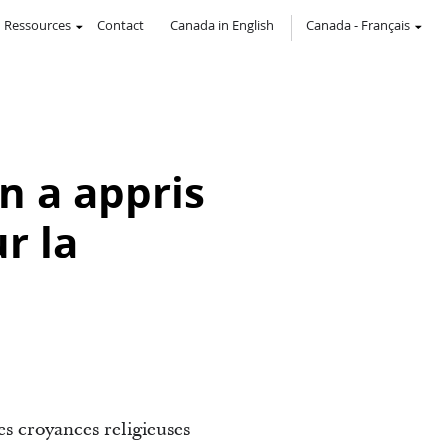
Ressources
Contact
Canada in English
Canada
-
Français
n a appris
r la
res croyances religieuses