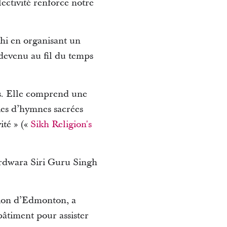
lectivité renforce notre
hi en organisant un
 devenu au fil du temps
khs. Elle comprend une
dies d’hymnes sacrées
ité » («
Sikh Religion's
rdwara Siri Guru Singh
gion d’Edmonton, a
bâtiment pour assister