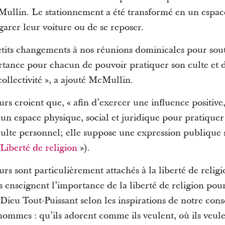
cMullin. Le stationnement a été transformé en un espac
 garer leur voiture ou de se reposer.
petits changements à nos réunions dominicales pour so
rtance pour chacun de pouvoir pratiquer son culte et d
ollectivité », a ajouté McMullin.
urs croient que, « afin d’exercer une influence positive,
’un espace physique, social et juridique pour pratiquer
culte personnel; elle suppose une expression publique 
Liberté de religion
»
).
ours sont particulièrement attachés à la liberté de reli
ts enseignent l’importance de la liberté de religion pou
e Dieu Tout-Puissant selon les inspirations de notre con
hommes : qu’ils adorent comme ils veulent, où ils veule