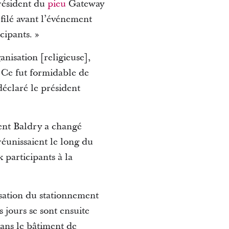
président du
pieu
Gateway
ilé avant l’événement
cipants. »
anisation [religieuse],
 Ce fut formidable de
déclaré le président
ent Baldry a changé
réunissaient le long du
x participants à la
lisation du stationnement
s jours se sont ensuite
dans le bâtiment de