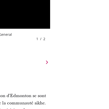
 General
1
/
2
ion d'Edmonton se sont
de la communauté sikhe.