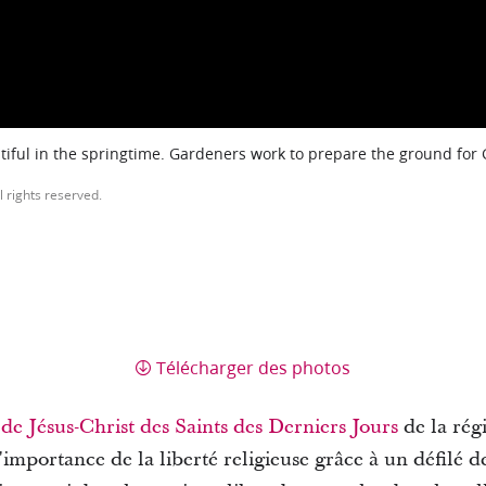
iful in the springtime. Gardeners work to prepare the ground for
l rights reserved.
Télécharger des photos
 de Jésus-Christ des Saints des Derniers Jours
de la rég
importance de la liberté religieuse grâce à un défilé 