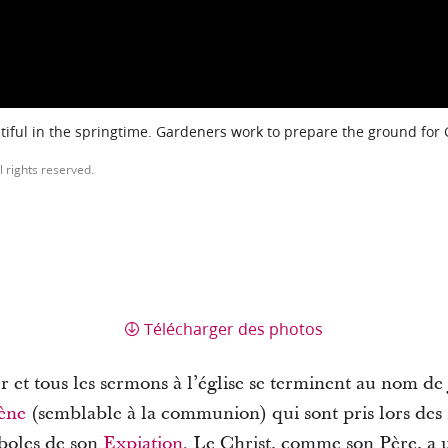
iful in the springtime. Gardeners work to prepare the ground for
l rights reserved.
Télécharger des photos
er et tous les sermons à l’église se terminent au nom de
ène
(semblable à la communion) qui sont pris lors des s
mboles de son
Expiation
. Le Christ, comme son Père, a 