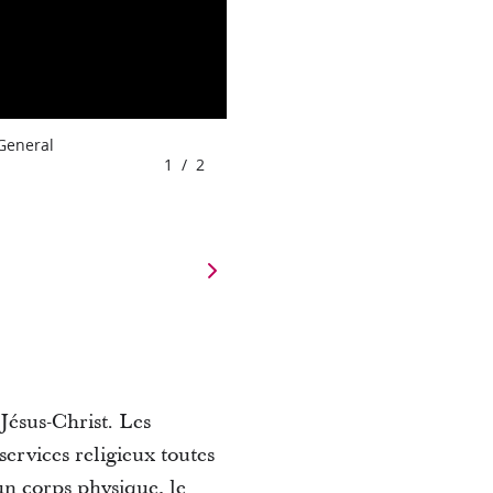
 General
1
/
2
 Jésus-Christ. Les
ervices religieux toutes
un corps physique, le