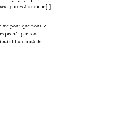
 ses apôtres à « touche[r]
a vie pour que nous le
urs péchés par son
à toute l’humanité de
.