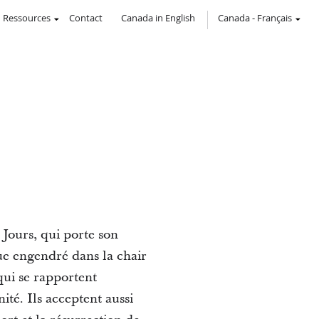
Ressources
Contact
Canada in English
Canada
-
Français
 Jours, qui porte son
que engendré dans la chair
ui se rapportent
té. Ils acceptent aussi