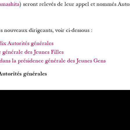
amashita
) seront relevés de leur appel et nommés Autor
es nouveaux dirigeants, voir ci-dessous :
ix Autorités générales
 générale des Jeunes Filles
dans la présidence générale des Jeunes Gens
Autorités générales