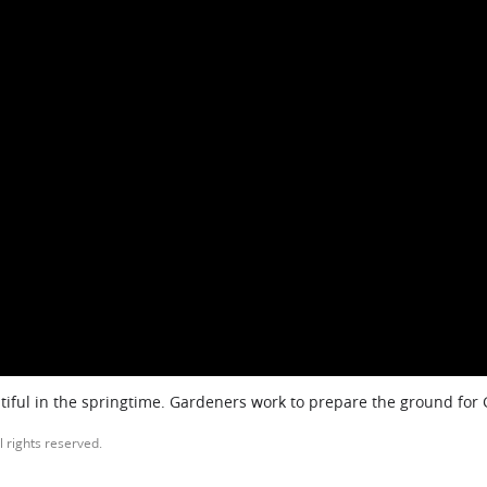
iful in the springtime. Gardeners work to prepare the ground for
l rights reserved.