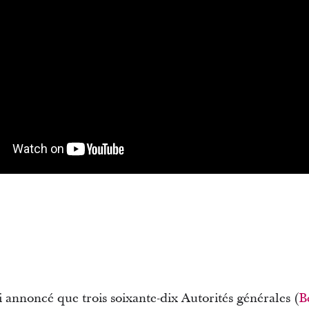
 annoncé que trois soixante-dix Autorités générales (
B