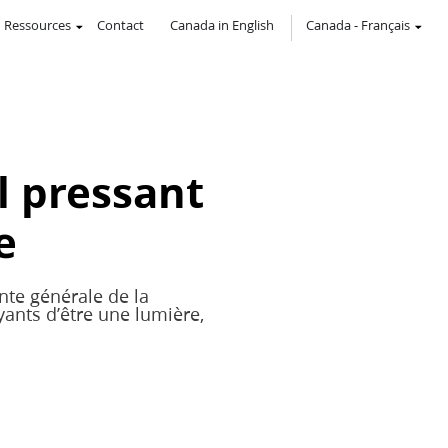
Ressources
Contact
Canada in English
Canada
-
Français
l pressant
e
nte générale de la
yants d’être une lumière,