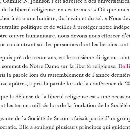
Camille N. Johnson s’est adressée à des universitaires,
 de la liberté religieuse, en ces termes : « Où que nou
cher à être une lumière, du levain et du sel. « Nous de
eutralité politique et de veiller à protéger notre indép
notre œuvre humanitaire, nous devons nous efforcer d’ê
s concentrant sur les personnes dont les besoins sont 
uis près de trente ans, est le troisième dirigeant saint
u sommet de Notre Dame sur la liberté religieuse.
Dall
ris la parole lors du rassemblement de l’année derniè
ze apôtres, a pris la parole lors de la conférence de 2
e la défense de la liberté religieuse est « une occasio
nt les termes utilisés lors de la fondation de la Société
geante de la Société de Secours faisait partie d’un grou
tocratie. Elle a souligné plusieurs principes qui guide