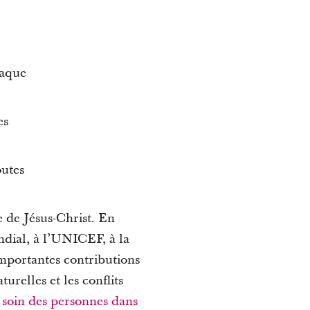
haque
es
outes
 de Jésus-Christ. En
ndial, à l’UNICEF, à la
importantes contributions
urelles et les conflits
 soin des personnes dans