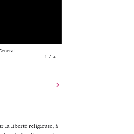
 General
1
/
2
 la liberté religieuse, à