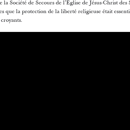
 la Société de Secours de l’Église de Jésus-Christ des 
 que la protection de la liberté religieuse était essent
 croyants.