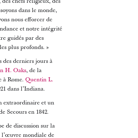
 des chefs religieux, des
s soyons dans le monde,
vons nous efforcer de
endance et notre intégrité
tre guidés par des
les plus profonds. »
s des derniers jours à
in H. Oaks
, de la
re à Rome.
Quentin L.
021 dans l’Indiana.
n extraordinaire et un
 de Secours en 1842.
pe de discussion sur la
nt l’œuvre mondiale de