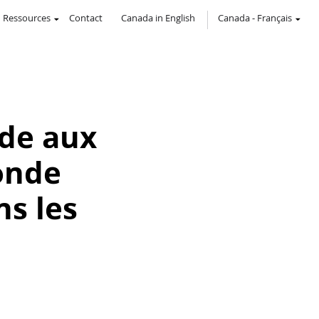
Ressources
Contact
Canada in English
Canada
-
Français
de aux
onde
s les