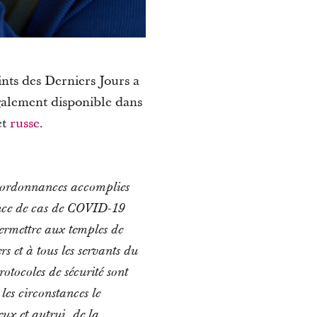
ints des Derniers Jours a
également disponible dans
et
russe
.
’ordonnances accomplies
cence de cas de COVID-19
ermettre aux temples de
s et à tous les servants du
otocoles de sécurité sont
les circonstances le
eux et autrui, de la