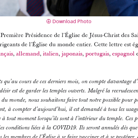
Download Photo
Première Présidence de l'Église de Jésus-Christ des Sa
irigeants de l'Église du monde entier. Cette lettre est 
ançais
,
allemand
,
italien
,
japonais
,
portugais
,
espagnol
s qu’au cours de ces derniers mois, on compte davantage d
désir est de garder les temples ouverts. Malgré la recrudes
 du monde, nous souhaitons faire tout notre possible pour p
nt, à compter d’aujourd’hui, il est demandé à tous les usager
à tout moment lorsqu’ils sont à l’intérieur du temple. Ces pr
es conditions liées à la COVID19. Ils seront annulés dès que 
les membres de l’Église à se faire vacciner et à se protéger, 