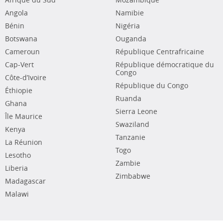
Afrique du Sud
Mozambique
Angola
Namibie
Bénin
Nigéria
Botswana
Ouganda
Cameroun
République Centrafricaine
Cap-Vert
République démocratique du
Congo
Côte-d’Ivoire
République du Congo
Éthiopie
Ruanda
Ghana
Sierra Leone
Île Maurice
Swaziland
Kenya
Tanzanie
La Réunion
Togo
Lesotho
Zambie
Liberia
Zimbabwe
Madagascar
Malawi