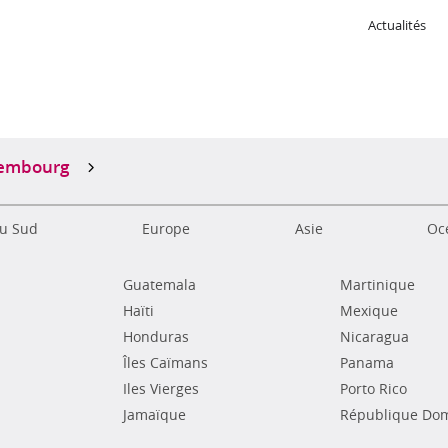
Actualités
s
embourg
u Sud
Europe
Asie
Océ
Guatemala
Martinique
Haïti
Mexique
Honduras
Nicaragua
Îles Caïmans
Panama
Iles Vierges
Porto Rico
Jamaïque
République Dom