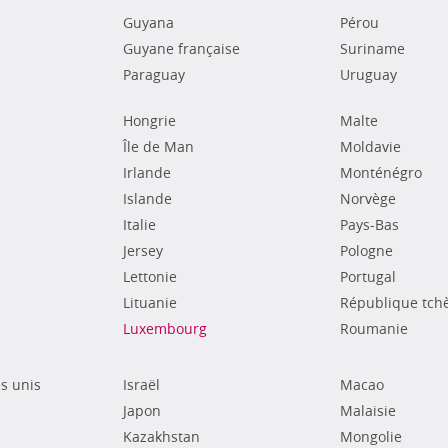
Guyana
Pérou
Guyane française
Suriname
Paraguay
Uruguay
Hongrie
Malte
Île de Man
Moldavie
Irlande
Monténégro
Islande
Norvège
Italie
Pays-Bas
Jersey
Pologne
Lettonie
Portugal
Lituanie
République tch
Luxembourg
Roumanie
s unis
Israël
Macao
Japon
Malaisie
Kazakhstan
Mongolie