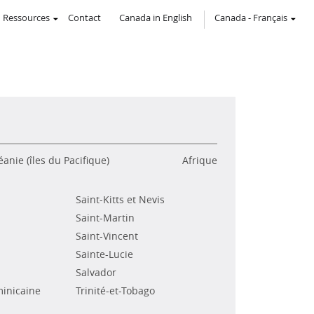
Ressources
Contact
Canada in English
Canada
-
Français
anie (îles du Pacifique)
Afrique
Saint-Kitts et Nevis
Saint-Martin
Saint-Vincent
Sainte-Lucie
Salvador
inicaine
Trinité-et-Tobago