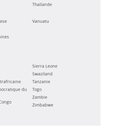
Thaïlande
aise
Vanuatu
ines
Sierra Leone
Swaziland
rafricaine
Tanzanie
ocratique du
Togo
Zambie
Congo
Zimbabwe