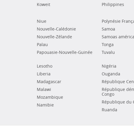
Koweit
Philippines
Niue
Polynésie Franç
Nouvelle-Calédonie
Samoa
Nouvelle-Zélande
Samoas américa
Palau
Tonga
Papouasie-Nouvelle-Guinée
Tuvalu
Lesotho
Nigéria
Liberia
Ouganda
Madagascar
République Cent
Malawi
République dém
Congo
Mozambique
République du 
Namibie
Ruanda