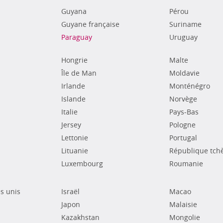
Guyana
Pérou
Guyane française
Suriname
Paraguay
Uruguay
Hongrie
Malte
Île de Man
Moldavie
Irlande
Monténégro
Islande
Norvège
Italie
Pays-Bas
Jersey
Pologne
Lettonie
Portugal
Lituanie
République tch
Luxembourg
Roumanie
s unis
Israël
Macao
Japon
Malaisie
Kazakhstan
Mongolie