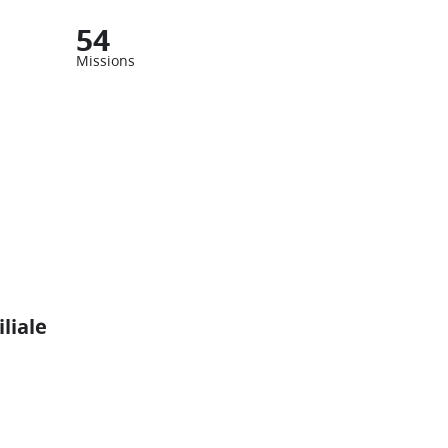
54
Missions
liale