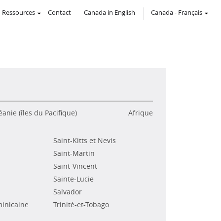
Ressources
Contact
Canada in English
Canada
-
Français
anie (îles du Pacifique)
Afrique
Saint-Kitts et Nevis
Saint-Martin
Saint-Vincent
Sainte-Lucie
Salvador
inicaine
Trinité-et-Tobago