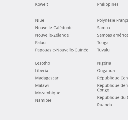
Koweit
Philippines
Niue
Polynésie Franç
Nouvelle-Calédonie
Samoa
Nouvelle-Zélande
Samoas américa
Palau
Tonga
Papouasie-Nouvelle-Guinée
Tuvalu
Lesotho
Nigéria
Liberia
Ouganda
Madagascar
République Cent
Malawi
République dém
Congo
Mozambique
République du 
Namibie
Ruanda