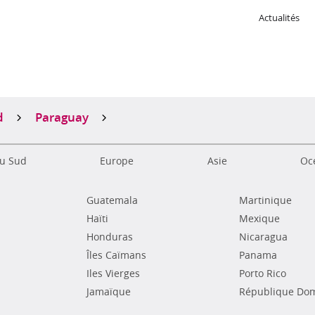
Actualités
s
d
Paraguay
u Sud
Europe
Asie
Océ
Guatemala
Martinique
Haïti
Mexique
Honduras
Nicaragua
Îles Caïmans
Panama
Iles Vierges
Porto Rico
Jamaïque
République Dom