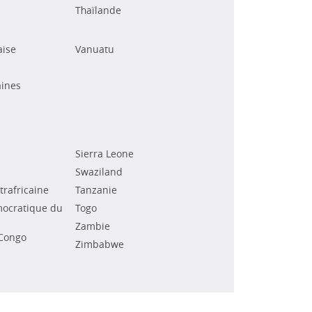
Thaïlande
aise
Vanuatu
ines
Sierra Leone
Swaziland
rafricaine
Tanzanie
ocratique du
Togo
Zambie
Congo
Zimbabwe