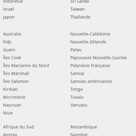
Indonésie
Sri Lanka
Israël
Taiwan
Japon
Thaïlande
Australie
Nouvelle-Calédonie
Fidji
Nouvelle-Zélande
Guam
Palau
Îles Cook
Papouasie-Nouvelle-Guinée
Îles Marianne du Nord
Polynésie Française
Îles Marshall
Samoa
Îles Salomon
Samoas américaines
Kiribati
Tonga
Micronésie
Tuvalu
Nauruan
Vanuatu
Niue
Afrique du Sud
Mozambique
Angola
Namibie