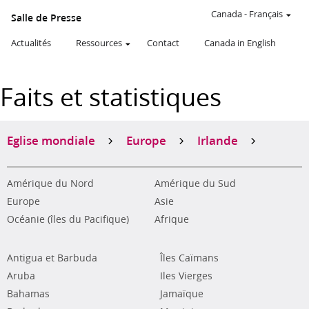
Canada
-
Français
Salle de Presse
Actualités
Ressources
Contact
Canada in English
Faits et statistiques
Eglise mondiale
Europe
Irlande
Amérique du Nord
Amérique du Sud
Europe
Asie
Océanie (îles du Pacifique)
Afrique
Antigua et Barbuda
Îles Caïmans
Aruba
Iles Vierges
Bahamas
Jamaïque