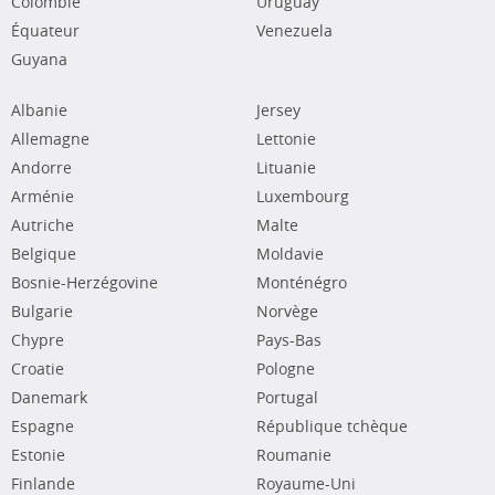
Colombie
Uruguay
Équateur
Venezuela
Guyana
Albanie
Jersey
Allemagne
Lettonie
Andorre
Lituanie
Arménie
Luxembourg
Autriche
Malte
Belgique
Moldavie
Bosnie-Herzégovine
Monténégro
Bulgarie
Norvège
Chypre
Pays-Bas
Croatie
Pologne
Danemark
Portugal
Espagne
République tchèque
Estonie
Roumanie
Finlande
Royaume-Uni