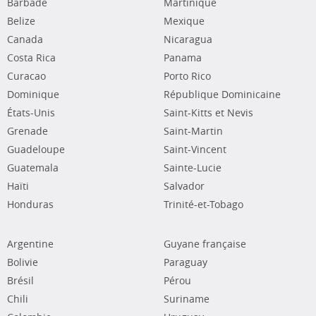
Barbade
Martinique
Belize
Mexique
Canada
Nicaragua
Costa Rica
Panama
Curacao
Porto Rico
Dominique
République Dominicaine
États-Unis
Saint-Kitts et Nevis
Grenade
Saint-Martin
Guadeloupe
Saint-Vincent
Guatemala
Sainte-Lucie
Haïti
Salvador
Honduras
Trinité-et-Tobago
Argentine
Guyane française
Bolivie
Paraguay
Brésil
Pérou
Chili
Suriname