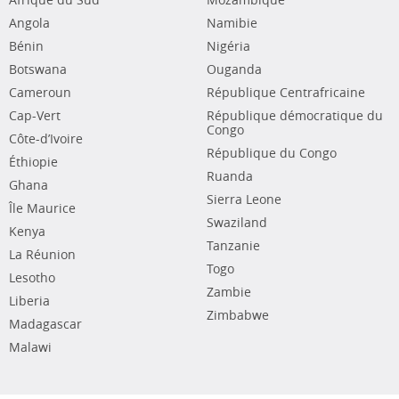
Afrique du Sud
Mozambique
Angola
Namibie
Bénin
Nigéria
Botswana
Ouganda
Cameroun
République Centrafricaine
Cap-Vert
République démocratique du
Congo
Côte-d’Ivoire
République du Congo
Éthiopie
Ruanda
Ghana
Sierra Leone
Île Maurice
Swaziland
Kenya
Tanzanie
La Réunion
Togo
Lesotho
Zambie
Liberia
Zimbabwe
Madagascar
Malawi