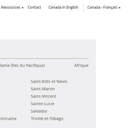
Ressources
Contact
Canada in English
Canada
-
Français
anie (îles du Pacifique)
Afrique
Saint-Kitts et Nevis
Saint-Martin
Saint-Vincent
Sainte-Lucie
Salvador
inicaine
Trinité-et-Tobago