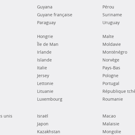
Guyana
Pérou
Guyane française
Suriname
Paraguay
Uruguay
Hongrie
Malte
Île de Man
Moldavie
Irlande
Monténégro
Islande
Norvège
Italie
Pays-Bas
Jersey
Pologne
Lettonie
Portugal
Lituanie
République tch
Luxembourg
Roumanie
s unis
Israël
Macao
Japon
Malaisie
Kazakhstan
Mongolie