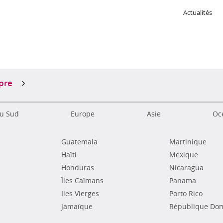
Actualités
s
pre
u Sud
Europe
Asie
Océ
Guatemala
Martinique
Haïti
Mexique
Honduras
Nicaragua
Îles Caïmans
Panama
Iles Vierges
Porto Rico
Jamaïque
République Dom