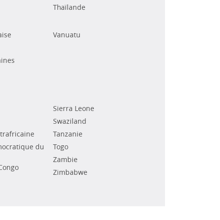
Thaïlande
aise
Vanuatu
ines
Sierra Leone
Swaziland
rafricaine
Tanzanie
ocratique du
Togo
Zambie
Congo
Zimbabwe