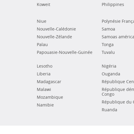
Koweit
Philippines
Niue
Polynésie Franç
Nouvelle-Calédonie
Samoa
Nouvelle-Zélande
Samoas américa
Palau
Tonga
Papouasie-Nouvelle-Guinée
Tuvalu
Lesotho
Nigéria
Liberia
Ouganda
Madagascar
République Cent
Malawi
République dém
Congo
Mozambique
République du 
Namibie
Ruanda